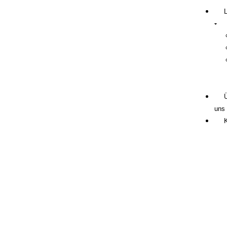
uns
Maßgeschneiderte Lösungen aus Holz.
Objekteinrichtung -