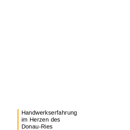
Nördlingen -
Traditionelles Handwerk
Individuelle Möbel, hochwertige Ausbauten und
Objektbau-Lösungen im Donau-Ries
Jetzt Beratung anfordern
Handwerkserfahrung
im Herzen des
Donau-Ries