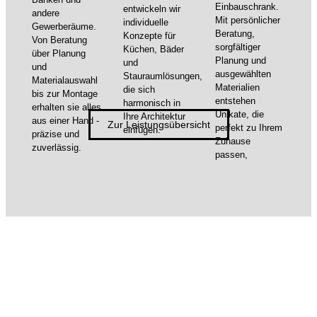
Einbauschrank.
entwickeln wir
andere
Mit persönlicher
individuelle
Gewerberäume.
Beratung,
Konzepte für
Von Beratung
sorgfältiger
Küchen, Bäder
über Planung
Planung und
und
und
ausgewählten
Stauraumlösungen,
Materialauswahl
Materialien
die sich
bis zur Montage
entstehen
harmonisch in
erhalten sie alles
Unikate, die
Ihre Architektur
aus einer Hand -
Zur Leistungsübersicht
perfekt zu Ihrem
einfügen.
präzise und
Zuhause
zuverlässig.
passen,