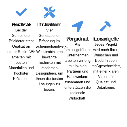
Höchste Qualität
Tradition trifft Innovation
Bei der
Vier
Schreinerei
Generationen
Regional verankert
Individuelle Lösungen
Pfleiderer steht
Erfahrung im
Als
Jedes Projekt
Qualität an
Schreinerhandwerk.
familiengeführtes
wird nach Ihren
erster Stelle. Wir
Wir kombinieren
Unternehmen
Wünschen und
arbeiten mit
bewährte
arbeiten wir eng
Bedürfnissen
besten
Techniken mit
mit lokalen
maßgeschneidert,
Materialien und
modernen
Partnern und
mit einer klaren
höchster
Designideen, um
Handwerkern
Vision für
Präzision.
Ihnen die besten
zusammen und
Qualität und
Lösungen zu
unterstützen die
Detailtreue.
bieten.
regionale
Wirtschaft.