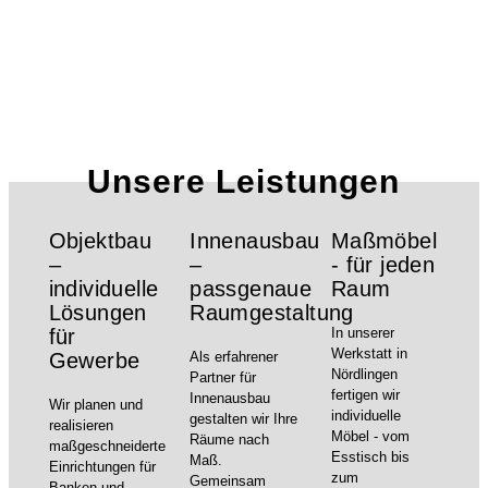
Unsere Leistungen
Objektbau
Innenausbau
Maßmöbel
–
–
- für jeden
individuelle
passgenaue
Raum
Lösungen
Raumgestaltung
für
In unserer
Werkstatt in
Gewerbe
Als erfahrener
Nördlingen
Partner für
fertigen wir
Innenausbau
Wir planen und
individuelle
gestalten wir Ihre
realisieren
Möbel - vom
Räume nach
maßgeschneiderte
Esstisch bis
Maß.
Einrichtungen für
zum
Gemeinsam
Banken und